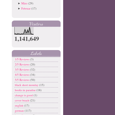
März
(29)
►
Februar
(17)
►
Visitors
1,141,649
Labels
1/5 Reviews
(3)
2/5 Reviews
(20)
3/5 Reviews
(32)
4/5 Reviews
(34)
5/5 Reviews
(50)
black short monday
(15)
books in paradise
(18)
change is good
(1)
cover beach
(21)
english
(17)
german
(117)