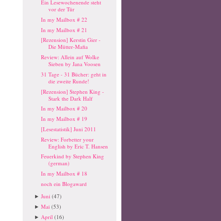
Ein Lesewochenende steht
vor der Tür
In my Mailbox # 22
In my Mailbox # 21
[Rezension] Kerstin Gier -
Die Mütter-Mafia
Review: Allein auf Wolke
Sieben by Jana Voosen
31 Tage - 31 Bücher: geht in
die zweite Runde!
[Rezension] Stephen King -
Stark the Dark Half
In my Mailbox # 20
In my Mailbox # 19
[Lesestatistik] Juni 2011
Review: Forbetter your
English by Eric T. Hansen
Feuerkind by Stephen King
(german)
In my Mailbox # 18
noch ein Blogaward
Juni
(47)
►
Mai
(53)
►
April
(16)
►