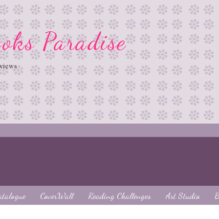
oks Paradise
views
atalogue
CoverWall
Reading Challenges
Art Studio
B