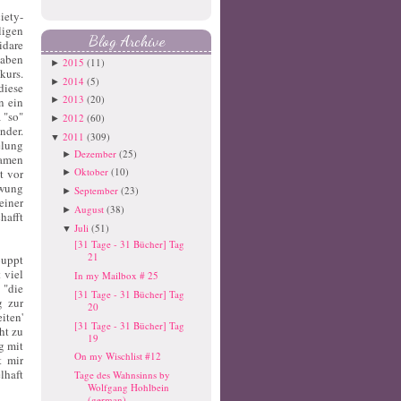
iety-
ligen
Blog Archive
idare
haben
2015
(11)
►
kurs.
2014
(5)
►
diese
2013
(20)
n ein
►
 "so"
2012
(60)
►
nder.
2011
(309)
▼
elung
Dezember
(25)
►
kamen
Oktober
(10)
t vor
►
hwung
September
(23)
►
einer
August
(38)
►
hafft
Juli
(51)
▼
[31 Tage - 31 Bücher] Tag
21
puppt
 viel
In my Mailbox # 25
 "die
[31 Tage - 31 Bücher] Tag
g zur
20
ten'
[31 Tage - 31 Bücher] Tag
ht zu
19
g mit
On my Wischlist #12
t mir
lhaft
Tage des Wahnsinns by
Wolfgang Hohlbein
(german)