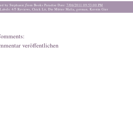
f
ted by Stephanie
rom Books Paradise
Date:
7/06/2011 09:53:00 PM
Labels:
4/5 Reviews
,
Chick Lit
,
Die Mütter Mafia
,
german
,
Kerstin Gier
Comments:
mmentar veröffentlichen