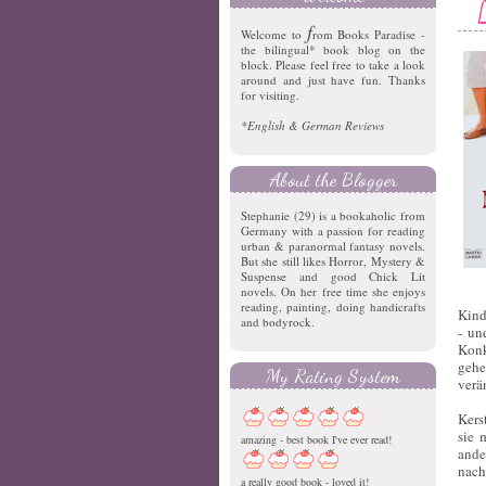
f
Welcome to
rom Books Paradise -
the bilingual* book blog on the
block. Please feel free to take a look
around and just have fun. Thanks
for visiting.
*English & German Reviews
About the Blogger
Stephanie (29) is a bookaholic from
Germany with a passion for reading
urban & paranormal fantasy novels.
But she still likes Horror, Mystery &
Suspense and good Chick Lit
novels. On her free time she enjoys
reading, painting, doing handicrafts
Kind
and bodyrock.
- un
Konk
gehe
My Rating System
verä
Kers
sie 
amazing - best book I've ever read!
and
nach
a really good book - loved it!