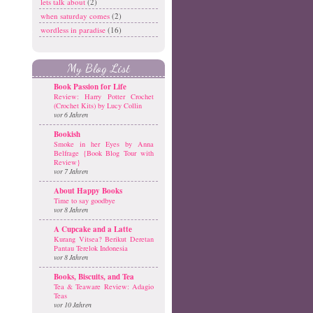
lets talk about
(2)
when saturday comes
(2)
wordless in paradise
(16)
My Blog List
Book Passion for Life
Review: Harry Potter Crochet
(Crochet Kits) by Lucy Collin
vor 6 Jahren
Bookish
Smoke in her Eyes by Anna
Belfrage {Book Blog Tour with
Review}
vor 7 Jahren
About Happy Books
Time to say goodbye
vor 8 Jahren
A Cupcake and a Latte
Kurang Vitsea? Berikut Deretan
Pantau Terelok Indonesia
vor 8 Jahren
Books, Biscuits, and Tea
Tea & Teaware Review: Adagio
Teas
vor 10 Jahren