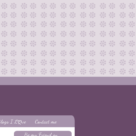
logs I Lღve
Contact me
Be my Friend on...