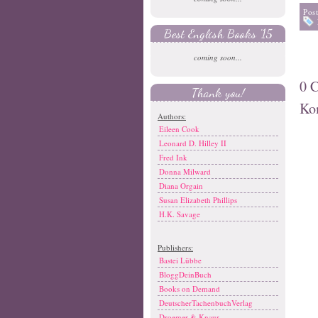
Pos
Best English Books '15
coming soon...
0 
Thank you!
Ko
Authors:
Eileen Cook
Leonard D. Hilley II
Fred Ink
Donna Milward
Diana Orgain
Susan Elizabeth Phillips
H.K. Savage
Publishers:
Bastei Lübbe
BloggDeinBuch
Books on Demand
DeutscherTachenbuchVerlag
Droemer & Knaur