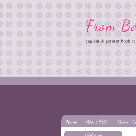
From Bo
english & german book re
Home
About FBP
Review C
Welcome