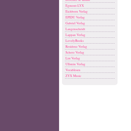
Egmont-LYX
Eichborn Verlag
EPIDU Verlag
Gabriel Verlag
Langenscheidt
Lappan Verlag
LovelyBooks
Residenz Verlag
Scherz Verlag
List Verlag
Ullstein Verlag
Vorablesen
ZYX Music