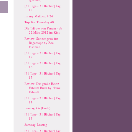
[31 Tage - 31 Bücher] Tag
18
Im my Mailbox # 24
Top Ten Thursday #8
Die Tribute von Panem - ab
22.März 2012 im Kino
Review: Sonnengruß für
Regentage by Zoe
Fishman
[31 Tage - 31 Bücher] Tag
17
[31 Tage - 31 Bücher] Tag
16
[31 Tage - 31 Bücher] Tag
15
Review: Das große Heinz
Erhardt Buch by Heinz
Erhardt
[31 Tage - 31 Bücher] Tag
14
Lesetag # 6 (Ende)
[31 Tage - 31 Bücher] Tag
13
Samstag-Lesetag
[31 Tage - 31 Bücher] Tag