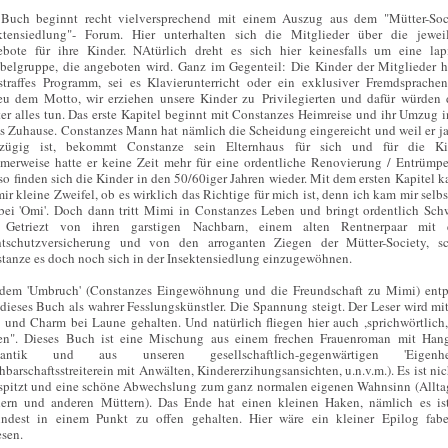
Buch beginnt recht vielversprechend mit einem Auszug aus dem "Mütter-Soc
ktensiedlung"- Forum. Hier unterhalten sich die Mitglieder über die jewei
bote für ihre Kinder. NAtürlich dreht es sich hier keinesfalls um eine lap
belgruppe, die angeboten wird. Ganz im Gegenteil: Die Kinder der Mitglieder 
straffes Programm, sei es Klavierunterricht oder ein exklusiver Fremdsprachen
eu dem Motto, wir erziehen unsere Kinder zu Privilegierten und dafür würden 
er alles tun. Das erste Kapitel beginnt mit Constanzes Heimreise und ihr Umzug i
s Zuhause. Constanzes Mann hat nämlich die Scheidung eingereicht und weil er ja
zügig ist, bekommt Constanze sein Elternhaus für sich und für die Ki
erweise hatte er keine Zeit mehr für eine ordentliche Renovierung / Entrümp
so finden sich die Kinder in den 50/60iger Jahren wieder. Mit dem ersten Kapitel 
mir kleine Zweifel, ob es wirklich das Richtige für mich ist, denn ich kam mir selbs
bei 'Omi'. Doch dann tritt Mimi in Constanzes Leben und bringt ordentlich Sc
 Getriezt von ihren garstigen Nachbarn, einem alten Rentnerpaar mit 
tschutzversicherung und von den arroganten Ziegen der Mütter-Society, sc
tanze es doch noch sich in der Insektensiedlung einzugewöhnen.
dem 'Umbruch' (Constanzes Eingewöhnung und die Freundschaft zu Mimi) ent
 dieses Buch als wahrer Fesslungskünstler. Die Spannung steigt. Der Leser wird mit
 und Charm bei Laune gehalten. Und natürlich fliegen hier auch ,sprichwörtlich,
en". Dieses Buch ist eine Mischung aus einem frechen Frauenroman mit Han
antik und aus unseren gesellschaftlich-gegenwärtigen 'Eigenhei
hbarschaftsstreiterein mit Anwälten, Kindererzihungsansichten, u.n.v.m.). Es ist nic
spitzt und eine schöne Abwechslung zum ganz normalen eigenen Wahnsinn (Allta
ern und anderen Müttern). Das Ende hat einen kleinen Haken, nämlich es is
ndest in einem Punkt zu offen gehalten. Hier wäre ein kleiner Epilog fabe
esen.