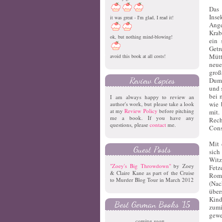
Das 
Inse
it was great - I'm glad, I read it!
Ange
Krab
ok, but nothing mind-blowing!
ein 
Getr
Mütt
avoid this book at all costs!
neue
groß
Review Copies
Dumm
und 
bei 
I am always happy to review an
wie 
author's work, but please take a look
at my
Review Policy
before pitching
mit.
me a book. If you have any
Rech
questions, please
contact
me.
Cons
Mit 
Guest Posts
sich
Witz
"Zoey's Big Throwdown"
by Zoey
Fetz
& Claire Kane as part of the Cruise
Rom
to Murder Blog Tour in March 2012
(Nac
über
Kind
Best German Books '15
zumi
gew
coming soon...