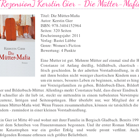
[Rezension] Kerstin Gier - Die Mütter-Mafi
Titel: Die Mütter-Mafia
Autor: Kerstin Gier
ISBN: 978-3404152964
Seiten: 320 Seiten
Erscheinungsjahr: 2011
Verlag: Bastei Lübbe
Genre: Women's Fiction
Bewertung: 4 Punkte
Eine Mutter ist gut. Mehrere Mütter auf einmal sind die H
Constanze ist Anfang dreißig, bildhübsch, chaotisch 
frisch geschieden. In der adretten Vorstadtsiedlung, in di
mit ihren beiden nicht weniger chaotischen Kindern nun z
um ein neues, besseres Leben zu beginnen, scheint es hin
nur Vorzeigefamilien zu geben, Bilderbuch-Ehen, Bilder
er und Bilderbuch-Mütter. Allerdings merkt Constanze bald, dass dieser Eindruck 
d schneller als ihr lieb ist, steckt sie mittendrin in einem turbulenten Verwirrspie
urrenz, Intrigen und Seitensprüngen. Hier überlebt nur, wer Mitglied der s
imen Mütter-Mafia wird. Wenn Frauen zusammenhalten, können sie tatsächlich die
ndern - zumindest in einer kleinen Vorstadtsiedlung.
tin Gier ist Mitte 40 und wohnt mit ihrer Familie in Bergisch Gladbach. Bereits 199
mit dem Schreiben von Frauenromanen begonnen. Und ihr erster Roman Männe
ere Katastrophen war ein großer Erfolg und wurde promt verfilmt. Auch
folgenden Romane erfreuen sich größter Beliebtheit.