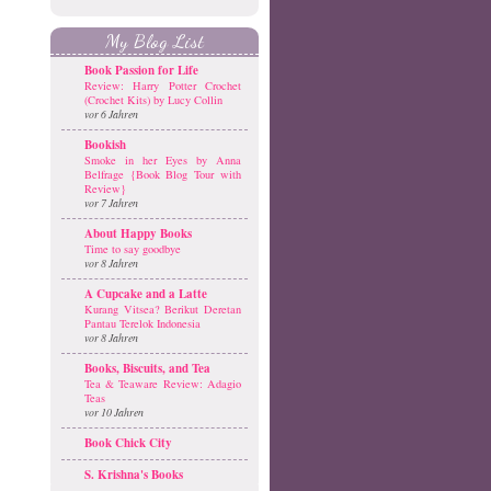
My Blog List
Book Passion for Life
Review: Harry Potter Crochet
(Crochet Kits) by Lucy Collin
vor 6 Jahren
Bookish
Smoke in her Eyes by Anna
Belfrage {Book Blog Tour with
Review}
vor 7 Jahren
About Happy Books
Time to say goodbye
vor 8 Jahren
A Cupcake and a Latte
Kurang Vitsea? Berikut Deretan
Pantau Terelok Indonesia
vor 8 Jahren
Books, Biscuits, and Tea
Tea & Teaware Review: Adagio
Teas
vor 10 Jahren
Book Chick City
S. Krishna's Books