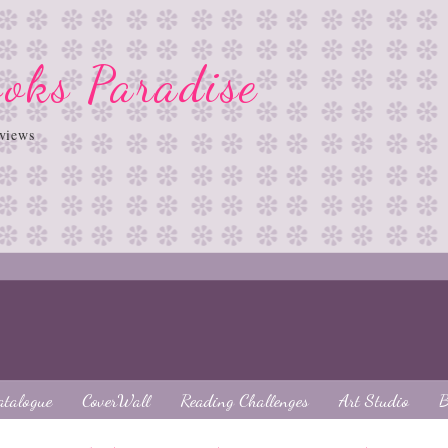
oks Paradise
views
atalogue
CoverWall
Reading Challenges
Art Studio
B