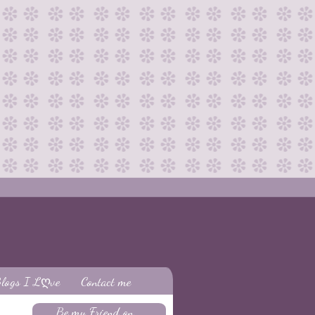
logs I Lღve
Contact me
Be my Friend on...