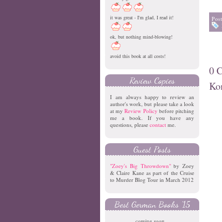
it was great - I'm glad, I read it!
Pos
ok, but nothing mind-blowing!
avoid this book at all costs!
0 
Review Copies
Ko
I am always happy to review an
author's work, but please take a look
at my
Review Policy
before pitching
me a book. If you have any
questions, please
contact
me.
Guest Posts
"Zoey's Big Throwdown"
by Zoey
& Claire Kane as part of the Cruise
to Murder Blog Tour in March 2012
Best German Books '15
coming soon...