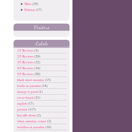
März
(29)
►
Februar
(17)
►
Visitors
Labels
1/5 Reviews
(3)
2/5 Reviews
(20)
3/5 Reviews
(32)
4/5 Reviews
(34)
5/5 Reviews
(50)
black short monday
(15)
books in paradise
(18)
change is good
(1)
cover beach
(21)
english
(17)
german
(117)
lets talk about
(2)
when saturday comes
(2)
wordless in paradise
(16)