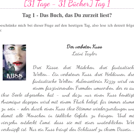
[31 Tage - 31 Bücher] Tag 1
Tag 1 - Das Buch, das Du zurzeit liest?
beschränke mich bei dieser Frage auf den heutigen Tag, also lese ich derzeit folg
h:
Der verboten Kuss
Laini Taylor
Drei Küsse, drei Mädchen, drei fantastisch
Welten... Ein verbotener Kuss, drei Heldinnen, dre
fantastische Welten: Außenseiterin Kizzy wird vo
einem faszinierenden Fremden umworben, der es au
ihre Seele abgesehen hat - und dazu nur einen Kuss benötigt
Anamique dagegen wird mit einem Fluch belegt, für immer stum
zu sein - oder durch einen Kuss ihre Stimme wiederzuerlangen un
damit alle Menschen in tödliche Gefahr zu bringen. Und mi
vierzehn entdeckt Esmé, dass sie mit einer unsterblichen Wel
verknüpft ist. Nur ein Kuss bringt den Schlüssel zu ihrem Dasein..