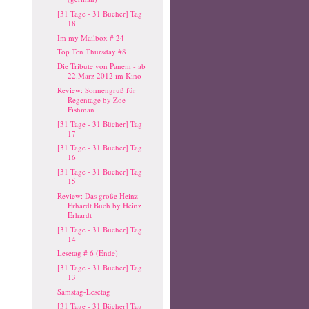
[31 Tage - 31 Bücher] Tag
18
Im my Mailbox # 24
Top Ten Thursday #8
Die Tribute von Panem - ab
22.März 2012 im Kino
Review: Sonnengruß für
Regentage by Zoe
Fishman
[31 Tage - 31 Bücher] Tag
17
[31 Tage - 31 Bücher] Tag
16
[31 Tage - 31 Bücher] Tag
15
Review: Das große Heinz
Erhardt Buch by Heinz
Erhardt
[31 Tage - 31 Bücher] Tag
14
Lesetag # 6 (Ende)
[31 Tage - 31 Bücher] Tag
13
Samstag-Lesetag
[31 Tage - 31 Bücher] Tag