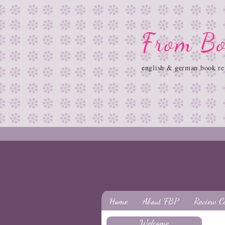
From Bo
english & german book re
Home
About FBP
Review C
Welcome