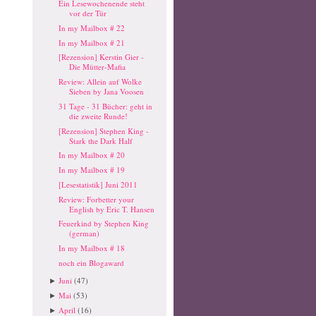
Ein Lesewochenende steht
vor der Tür
In my Mailbox # 22
In my Mailbox # 21
[Rezension] Kerstin Gier -
Die Mütter-Mafia
Review: Allein auf Wolke
Sieben by Jana Voosen
31 Tage - 31 Bücher: geht in
die zweite Runde!
[Rezension] Stephen King -
Stark the Dark Half
In my Mailbox # 20
In my Mailbox # 19
[Lesestatistik] Juni 2011
Review: Forbetter your
English by Eric T. Hansen
Feuerkind by Stephen King
(german)
In my Mailbox # 18
noch ein Blogaward
Juni
(47)
►
Mai
(53)
►
April
(16)
►