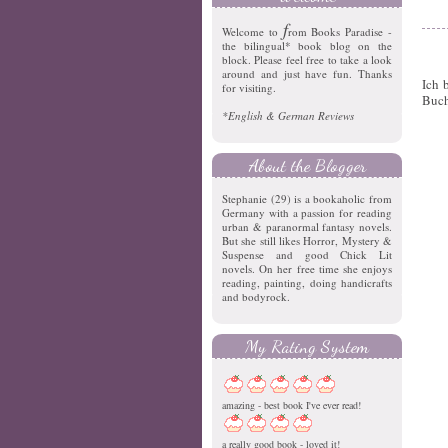
f
Welcome to
rom Books Paradise -
the bilingual* book blog on the
block. Please feel free to take a look
around and just have fun. Thanks
Ich 
for visiting.
Buc
*English & German Reviews
About the Blogger
Stephanie (29) is a bookaholic from
Germany with a passion for reading
urban & paranormal fantasy novels.
But she still likes Horror, Mystery &
Suspense and good Chick Lit
novels. On her free time she enjoys
reading, painting, doing handicrafts
and bodyrock.
My Rating System
amazing - best book I've ever read!
a really good book - loved it!