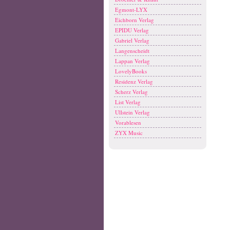
Egmont-LYX
Eichborn Verlag
EPIDU Verlag
Gabriel Verlag
Langenscheidt
Lappan Verlag
LovelyBooks
Residenz Verlag
Scherz Verlag
List Verlag
Ullstein Verlag
Vorablesen
ZYX Music