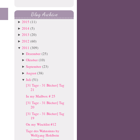
Blog Archive
2015
(11)
►
2014
(5)
►
2013
(20)
►
2012
(60)
►
2011
(309)
▼
Dezember
(25)
►
Oktober
(10)
►
September
(23)
►
August
(38)
►
Juli
(51)
▼
[31 Tage - 31 Bücher] Tag
21
In my Mailbox # 25
[31 Tage - 31 Bücher] Tag
20
[31 Tage - 31 Bücher] Tag
19
On my Wischlist #12
Tage des Wahnsinns by
Wolfgang Hohlbein
(german)