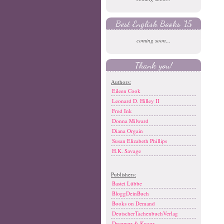
Best English Books '15
coming soon...
Thank you!
Authors:
Eileen Cook
Leonard D. Hilley II
Fred Ink
Donna Milward
Diana Orgain
Susan Elizabeth Phillips
H.K. Savage
Publishers:
Bastei Lübbe
BloggDeinBuch
Books on Demand
DeutscherTachenbuchVerlag
Droemer & Knaur