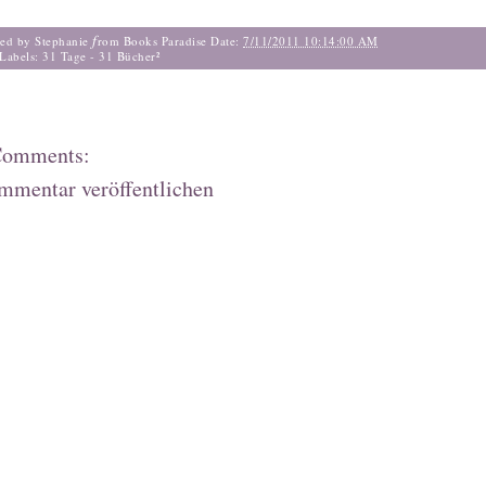
f
ted by Stephanie
rom Books Paradise
Date:
7/11/2011 10:14:00 AM
Labels:
31 Tage - 31 Bücher²
Comments:
mmentar veröffentlichen