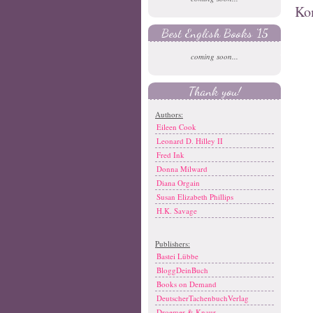
Ko
Best English Books '15
coming soon...
Thank you!
Authors:
Eileen Cook
Leonard D. Hilley II
Fred Ink
Donna Milward
Diana Orgain
Susan Elizabeth Phillips
H.K. Savage
Publishers:
Bastei Lübbe
BloggDeinBuch
Books on Demand
DeutscherTachenbuchVerlag
Droemer & Knaur