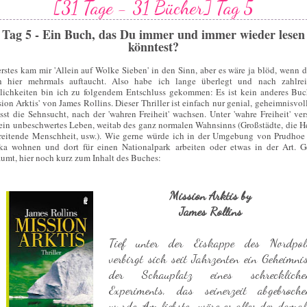
[31 Tage - 31 Bücher] Tag 5
Tag 5 - Ein Buch, das Du immer und immer wieder lesen
könntest?
erstes kam mir 'Allein auf Wolke Sieben' in den Sinn, aber es wäre ja blöd, wenn d
 hier mehrmals auftaucht. Also habe ich lange überlegt und nach zahlre
ichkeiten bin ich zu folgendem Entschluss gekommen: Es ist kein anderes Buc
sion Arktis' von James Rollins. Dieser Thriller ist einfach nur genial, geheimnisvol
ässt die Sehnsucht, nach der 'wahren Freiheit' wachsen. Unter 'wahre Freiheit' ver
 ein unbeschwertes Leben, weitab des ganz normalen Wahnsinns (Großstädte, die H
reitende Menschheit, usw.). Wie gerne würde ich in der Umgebung von Prudhoe
ka wohnen und dort für einen Nationalpark arbeiten oder etwas in der Art. 
äumt, hier noch kurz zum Inhalt des Buches:
Mission Arktis by
James Rollins
Tief unter der Eiskappe des Nordpol
verbirgt sich seit Jahrzenten ein Geheimnis
der Schauplatz eines schreckliche
Experiments, das seinerzeit abgebroche
wurde. Am liebsten wäre es alles der damal