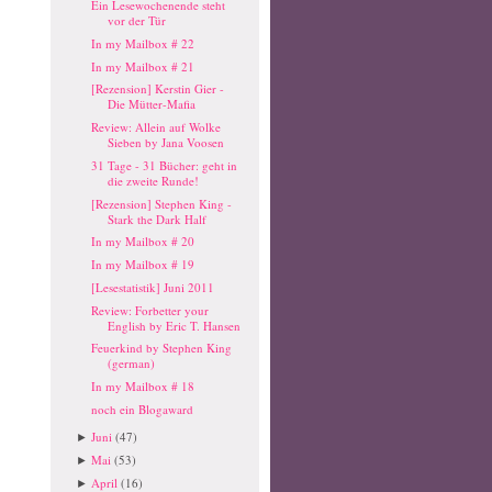
Ein Lesewochenende steht
vor der Tür
In my Mailbox # 22
In my Mailbox # 21
[Rezension] Kerstin Gier -
Die Mütter-Mafia
Review: Allein auf Wolke
Sieben by Jana Voosen
31 Tage - 31 Bücher: geht in
die zweite Runde!
[Rezension] Stephen King -
Stark the Dark Half
In my Mailbox # 20
In my Mailbox # 19
[Lesestatistik] Juni 2011
Review: Forbetter your
English by Eric T. Hansen
Feuerkind by Stephen King
(german)
In my Mailbox # 18
noch ein Blogaward
Juni
(47)
►
Mai
(53)
►
April
(16)
►