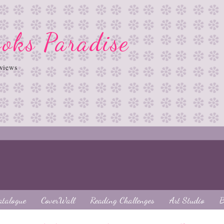
oks Paradise
views
atalogue
CoverWall
Reading Challenges
Art Studio
B