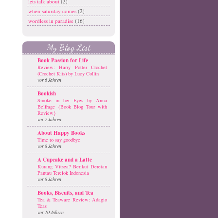
lets talk about
(2)
when saturday comes
(2)
wordless in paradise
(16)
My Blog List
Book Passion for Life
Review: Harry Potter Crochet
(Crochet Kits) by Lucy Collin
vor 6 Jahren
Bookish
Smoke in her Eyes by Anna
Belfrage {Book Blog Tour with
Review}
vor 7 Jahren
About Happy Books
Time to say goodbye
vor 8 Jahren
A Cupcake and a Latte
Kurang Vitsea? Berikut Deretan
Pantau Terelok Indonesia
vor 8 Jahren
Books, Biscuits, and Tea
Tea & Teaware Review: Adagio
Teas
vor 10 Jahren