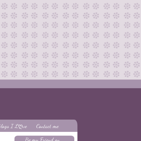
logs I Lღve
Contact me
Be my Friend on...