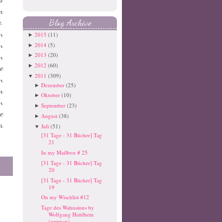
m
.
Blog Archive
n
2015
(11)
►
n
2014
(5)
►
n
2013
(20)
►
2012
(60)
e
►
2011
(309)
▼
n
Dezember
(25)
►
m
Oktober
(10)
►
n
September
(23)
►
e
August
(38)
►
r
Juli
(51)
▼
[31 Tage - 31 Bücher] Tag
21
In my Mailbox # 25
[31 Tage - 31 Bücher] Tag
20
[31 Tage - 31 Bücher] Tag
19
On my Wischlist #12
Tage des Wahnsinns by
Wolfgang Hohlbein
(german)