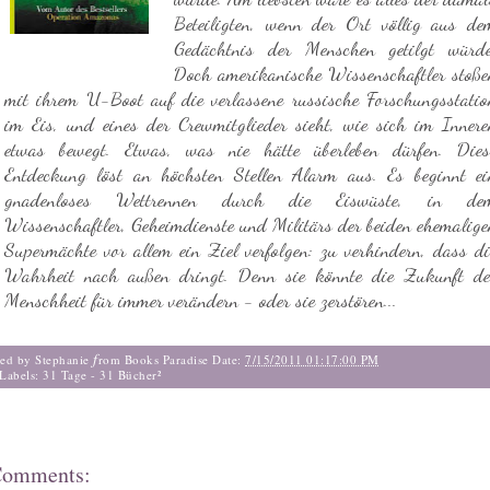
Beteiligten, wenn der Ort völlig aus de
Gedächtnis der Menschen getilgt würde
Doch amerikanische Wissenschaftler stoße
mit ihrem U-Boot auf die verlassene russische Forschungsstatio
im Eis, und eines der Crewmitglieder sieht, wie sich im Innere
etwas bewegt. Etwas, was nie hätte überleben dürfen. Dies
Entdeckung löst an höchsten Stellen Alarm aus. Es beginnt ei
gnadenloses Wettrennen durch die Eiswüste, in de
Wissenschaftler, Geheimdienste und Militärs der beiden ehemalige
Supermächte vor allem ein Ziel verfolgen: zu verhindern, dass di
Wahrheit nach außen dringt. Denn sie könnte die Zukunft de
Menschheit für immer verändern - oder sie zerstören...
f
ted by Stephanie
rom Books Paradise
Date:
7/15/2011 01:17:00 PM
Labels:
31 Tage - 31 Bücher²
Comments: