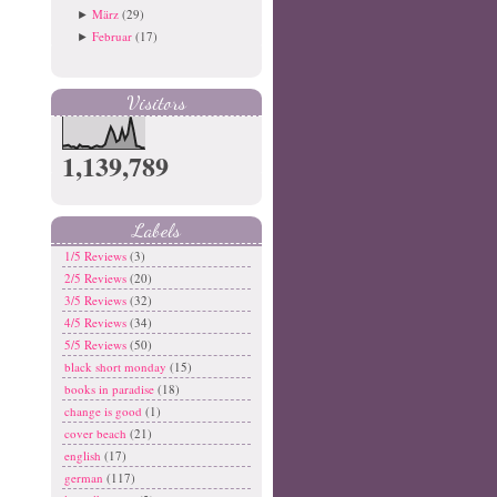
März
(29)
►
Februar
(17)
►
Visitors
1,139,789
Labels
1/5 Reviews
(3)
2/5 Reviews
(20)
3/5 Reviews
(32)
4/5 Reviews
(34)
5/5 Reviews
(50)
black short monday
(15)
books in paradise
(18)
change is good
(1)
cover beach
(21)
english
(17)
german
(117)