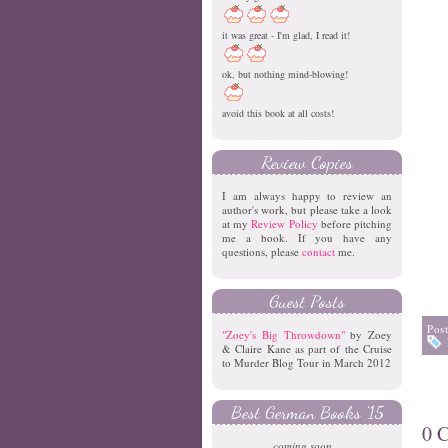
it was great - I'm glad, I read it!
ok, but nothing mind-blowing!
avoid this book at all costs!
Review Copies
I am always happy to review an
author's work, but please take a look
at my
Review Policy
before pitching
me a book. If you have any
questions, please
contact
me.
Guest Posts
Pos
"Zoey's Big Throwdown"
by Zoey
& Claire Kane as part of the Cruise
to Murder Blog Tour in March 2012
Best German Books '15
0 
coming soon...