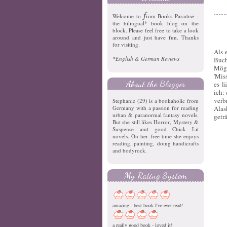
f
Welcome to
rom Books Paradise -
the bilingual* book blog on the
block. Please feel free to take a look
around and just have fun. Thanks
for visiting.
Als 
*English & German Reviews
Buch
Mögl
'Mis
About the Blogger
es l
ich:
verb
Stephanie (29) is a bookaholic from
Germany with a passion for reading
Alas
urban & paranormal fantasy novels.
getr
But she still likes Horror, Mystery &
Suspense and good Chick Lit
novels. On her free time she enjoys
reading, painting, doing handicrafts
and bodyrock.
My Rating System
amazing - best book I've ever read!
a really good book - loved it!