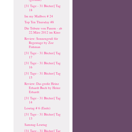
[31 Tage - 31 Bücher] Tag
18
Im my Mailbox # 24
Top Ten Thursday #8
Die Tribute von Panem - ab
22.März 2012 im Kino
Review: Sonnengruß für
Regentage by Zoe
Fishman
[31 Tage - 31 Bücher] Tag
17
[31 Tage - 31 Bücher] Tag
16
[31 Tage - 31 Bücher] Tag
15
Review: Das große Heinz
Erhardt Buch by Heinz
Erhardt
[31 Tage - 31 Bücher] Tag
14
Lesetag # 6 (Ende)
[31 Tage - 31 Bücher] Tag
13
Samstag-Lesetag
[31 Tage - 31 Bücher] Tag