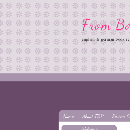
From Bo
english & german book re
Home
About FBP
Review C
Welcome