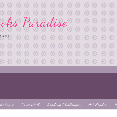
oks Paradise
views
atalogue
CoverWall
Reading Challenges
Art Studio
B