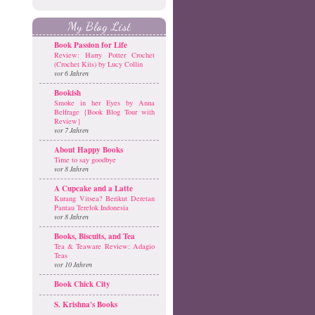
My Blog List
Book Passion for Life
Review: Harry Potter Crochet
(Crochet Kits) by Lucy Collin
vor 6 Jahren
Bookish
Smoke in her Eyes by Anna
Belfrage {Book Blog Tour with
Review}
vor 7 Jahren
About Happy Books
Time to say goodbye
vor 8 Jahren
A Cupcake and a Latte
Kurang Vitsea? Berikut Deretan
Pantau Terelok Indonesia
vor 8 Jahren
Books, Biscuits, and Tea
Tea & Teaware Review: Adagio
Teas
vor 10 Jahren
Book Chick City
S. Krishna's Books