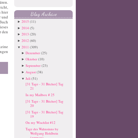
üren.
icht,
 hier
Blog Archive
r und
2015
(11)
 Buch
►
ieses
2014
(5)
►
r den
2013
(20)
►
2012
(60)
►
keine
2011
(309)
▼
ungen
Dezember
(25)
►
Oktober
(10)
►
September
(23)
►
August
(38)
►
Juli
(51)
▼
[31 Tage - 31 Bücher] Tag
21
In my Mailbox # 25
[31 Tage - 31 Bücher] Tag
20
[31 Tage - 31 Bücher] Tag
19
On my Wischlist #12
Tage des Wahnsinns by
Wolfgang Hohlbein
(german)