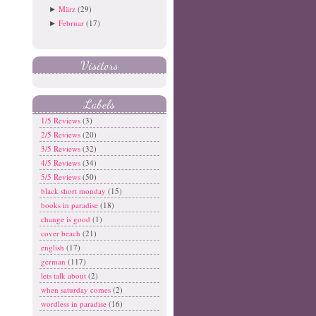
März
(29)
►
Februar
(17)
►
Visitors
Labels
1/5 Reviews
(3)
2/5 Reviews
(20)
3/5 Reviews
(32)
4/5 Reviews
(34)
5/5 Reviews
(50)
black short monday
(15)
books in paradise
(18)
change is good
(1)
cover beach
(21)
english
(17)
german
(117)
lets talk about
(2)
when saturday comes
(2)
wordless in paradise
(16)