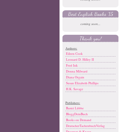
Best English Books '15
coming soon...
Thank you!
Authors:
Eileen Cook
Leonard D. Hilley II
Fred Ink
Donna Milward
Diana Orgain
Susan Elizabeth Phillips
H.K. Savage
Publishers:
Bastei Lübbe
BloggDeinBuch
Books on Demand
DeutscherTachenbuchVerlag
Droemer & Knaur