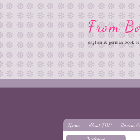
From Bo
english & german book re
Home
About FBP
Review C
Welcome