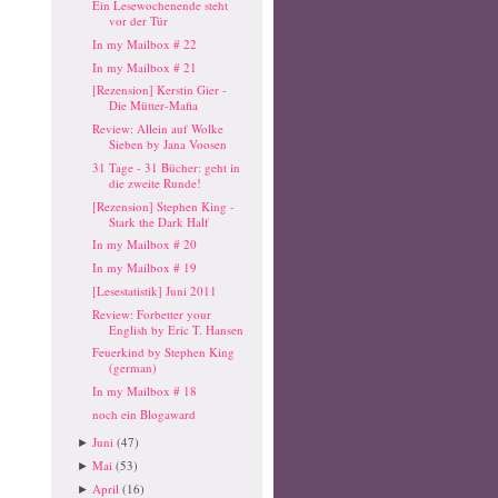
Ein Lesewochenende steht
vor der Tür
In my Mailbox # 22
In my Mailbox # 21
[Rezension] Kerstin Gier -
Die Mütter-Mafia
Review: Allein auf Wolke
Sieben by Jana Voosen
31 Tage - 31 Bücher: geht in
die zweite Runde!
[Rezension] Stephen King -
Stark the Dark Half
In my Mailbox # 20
In my Mailbox # 19
[Lesestatistik] Juni 2011
Review: Forbetter your
English by Eric T. Hansen
Feuerkind by Stephen King
(german)
In my Mailbox # 18
noch ein Blogaward
Juni
(47)
►
Mai
(53)
►
April
(16)
►