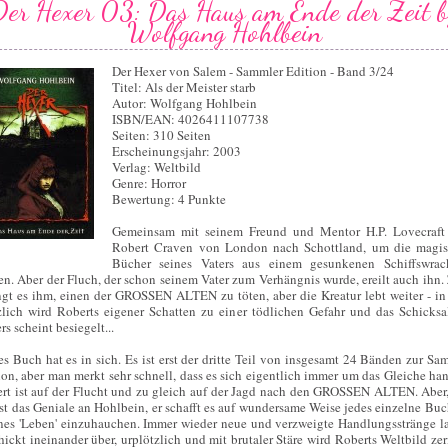
Der Hexer 03: Das Haus am Ende der Zeit b
Wolfgang Hohlbein
Der Hexer von Salem - Sammler Edition - Band 3/24
Titel: Als der Meister starb
Autor: Wolfgang Hohlbein
ISBN/EAN: 4026411107738
Seiten: 310 Seiten
Erscheinungsjahr: 2003
Verlag: Weltbild
Genre: Horror
Bewertung: 4 Punkte
Gemeinsam mit seinem Freund und Mentor H.P. Lovecraft 
Robert Craven von London nach Schottland, um die magi
Bücher seines Vaters aus einem gesunkenen Schiffswra
en. Aber der Fluch, der schon seinem Vater zum Verhängnis wurde, ereilt auch ihn.
ngt es ihm, einen der GROSSEN ALTEN zu töten, aber die Kreatur lebt weiter - in
zlich wird Roberts eigener Schatten zu einer tödlichen Gefahr und das Schicksa
s scheint besiegelt...
es Buch hat es in sich. Es ist erst der dritte Teil von insgesamt 24 Bänden zur Sa
ion, aber man merkt sehr schnell, dass es sich eigentlich immer um das Gleiche han
rt ist auf der Flucht und zu gleich auf der Jagd nach den GROSSEN ALTEN. Aber
ist das Geniale an Hohlbein, er schafft es auf wundersame Weise jedes einzelne Buc
nes 'Leben' einzuhauchen. Immer wieder neue und verzweigte Handlungsstränge l
hickt ineinander über, urplötzlich und mit brutaler Stäre wird Roberts Weltbild zer