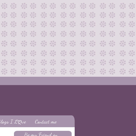
logs I Lღve
Contact me
Be my Friend on...