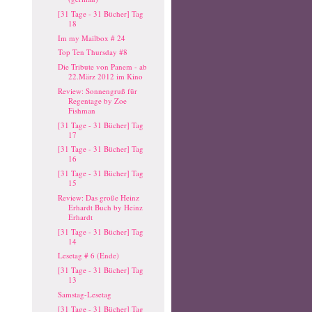
[31 Tage - 31 Bücher] Tag
18
Im my Mailbox # 24
Top Ten Thursday #8
Die Tribute von Panem - ab
22.März 2012 im Kino
Review: Sonnengruß für
Regentage by Zoe
Fishman
[31 Tage - 31 Bücher] Tag
17
[31 Tage - 31 Bücher] Tag
16
[31 Tage - 31 Bücher] Tag
15
Review: Das große Heinz
Erhardt Buch by Heinz
Erhardt
[31 Tage - 31 Bücher] Tag
14
Lesetag # 6 (Ende)
[31 Tage - 31 Bücher] Tag
13
Samstag-Lesetag
[31 Tage - 31 Bücher] Tag