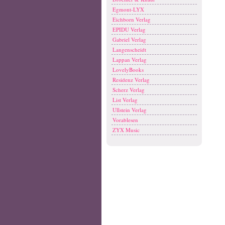
Egmont-LYX
Eichborn Verlag
EPIDU Verlag
Gabriel Verlag
Langenscheidt
Lappan Verlag
LovelyBooks
Residenz Verlag
Scherz Verlag
List Verlag
Ullstein Verlag
Vorablesen
ZYX Music