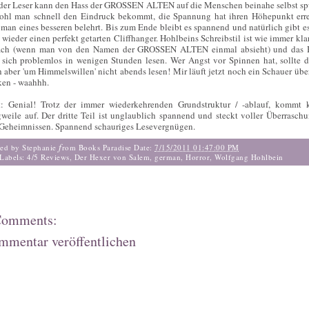
der Leser kann den Hass der GROSSEN ALTEN auf die Menschen beinahe selbst sp
hl man schnell den Eindruck bekommt, die Spannung hat ihren Höhepunkt erre
 man eines besseren belehrt. Bis zum Ende bleibt es spannend und natürlich gibt es
 wieder einen perfekt getarten Cliffhanger. Hohlbeins Schreibstil ist wie immer kla
ach (wenn man von den Namen der GROSSEN ALTEN einmal absieht) und das
t sich problemlos in wenigen Stunden lesen. Wer Angst vor Spinnen hat, sollte d
 aber 'um Himmelswillen' nicht abends lesen! Mir läuft jetzt noch ein Schauer übe
en - waahhh.
t: Genial! Trotz der immer wiederkehrenden Grundstruktur / -ablauf, kommt 
weile auf. Der dritte Teil ist unglaublich spannend und steckt voller Überrasch
Geheimnissen. Spannend schauriges Lesevergnügen.
f
ted by Stephanie
rom Books Paradise
Date:
7/15/2011 01:47:00 PM
Labels:
4/5 Reviews
,
Der Hexer von Salem
,
german
,
Horror
,
Wolfgang Hohlbein
Comments:
mmentar veröffentlichen