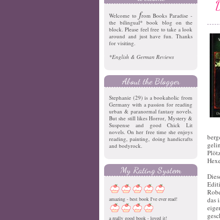
f
Welcome to
rom Books Paradise -
the bilingual* book blog on the
block. Please feel free to take a look
around and just have fun. Thanks
for visiting.
*English & German Reviews
About the Blogger
Stephanie (29) is a bookaholic from
Germany with a passion for reading
urban & paranormal fantasy novels.
But she still likes Horror, Mystery &
Suspense and good Chick Lit
novels. On her free time she enjoys
berg
reading, painting, doing handicrafts
geli
and bodyrock.
Plöt
Hexer
My Rating System
Dies
Edit
Robe
amazing - best book I've ever read!
das 
eige
gesc
a really good book - loved it!