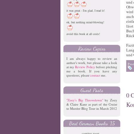
und 
Obwo
it was great - I'm glad, I read it!
wird
auch
einf
ok, but nothing mind-blowing!
läss
Buch
avoid this book at all costs!
Rück
Fazi
Review Copies
Lang
und 
I am always happy to review an
author's work, but please take a look
Pos
at my
Review Policy
before pitching
me a book. If you have any
questions, please
contact
me.
Guest Posts
0 
"Zoey's Big Throwdown"
by Zoey
Ko
& Claire Kane as part of the Cruise
to Murder Blog Tour in March 2012
Best German Books '15
coming soon...