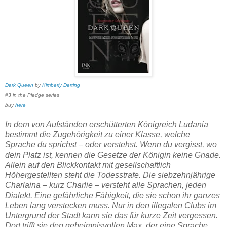
Dark Queen
by
Kimberly Derting
#3 in the Pledge series
buy
here
In dem von Aufständen erschütterten Königreich Ludania
bestimmt die Zugehörigkeit zu einer Klasse, welche
Sprache du sprichst – oder verstehst. Wenn du vergisst, wo
dein Platz ist, kennen die Gesetze der Königin keine Gnade.
Allein auf den Blickkontakt mit gesellschaftlich
Höhergestellten steht die Todesstrafe. Die siebzehnjährige
Charlaina – kurz Charlie – versteht alle Sprachen, jeden
Dialekt. Eine gefährliche Fähigkeit, die sie schon ihr ganzes
Leben lang verstecken muss. Nur in den illegalen Clubs im
Untergrund der Stadt kann sie das für kurze Zeit vergessen.
Dort trifft sie den geheimnisvollen Max, der eine Sprache