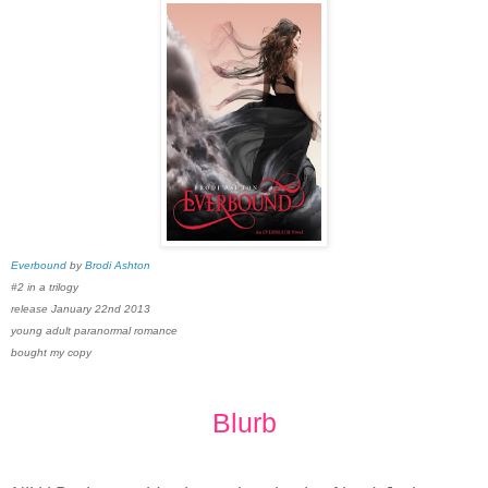
Everbound
by
Brodi Ashton
#2 in a trilogy
release January 22nd 2013
young adult paranormal romance
bought my copy
Blurb