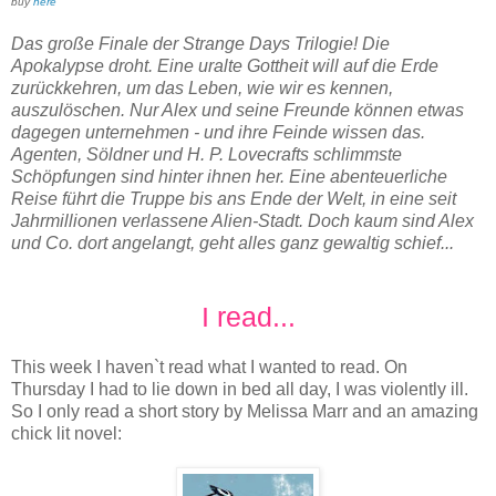
buy
here
Das große Finale der Strange Days Trilogie! Die
Apokalypse droht. Eine uralte Gottheit will auf die Erde
zurückkehren, um das Leben, wie wir es kennen,
auszulöschen. Nur Alex und seine Freunde können etwas
dagegen unternehmen - und ihre Feinde wissen das.
Agenten, Söldner und H. P. Lovecrafts schlimmste
Schöpfungen sind hinter ihnen her. Eine abenteuerliche
Reise führt die Truppe bis ans Ende der Welt, in eine seit
Jahrmillionen verlassene Alien-Stadt. Doch kaum sind Alex
und Co. dort angelangt, geht alles ganz gewaltig schief...
I read...
This week I haven`t read what I wanted to read. On
Thursday I had to lie down in bed all day, I was violently ill.
So I only read a short story by Melissa Marr and an amazing
chick lit novel: