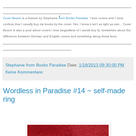
_______________________________________________
_________________________
f
Cover Beach
is a feature by Stephanie
rom Books Paradise
. I love covers and I must
confess that I usually buy my books by the cover. Yes, I know it isn't as right as rain... Cover
Beach is also a post about covers I love (regardless of I would buy it), sometimes about the
difference between German and English covers and something along those lines.
_______________________________________________
_________________________
Stephanie from Books Paradise
Date:
1/18/2013 09:30:00 PM
Keine Kommentare:
Wordless in Paradise #14 ~ self-made
ring