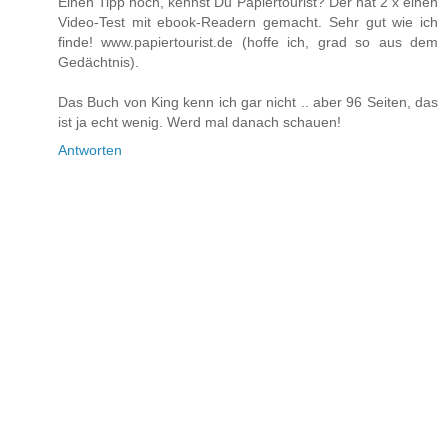
Einen Tipp noch, kennst Du Papiertourist? Der hat 2 x einen
Video-Test mit ebook-Readern gemacht. Sehr gut wie ich
finde! www.papiertourist.de (hoffe ich, grad so aus dem
Gedächtnis).
Das Buch von King kenn ich gar nicht .. aber 96 Seiten, das
ist ja echt wenig. Werd mal danach schauen!
Antworten