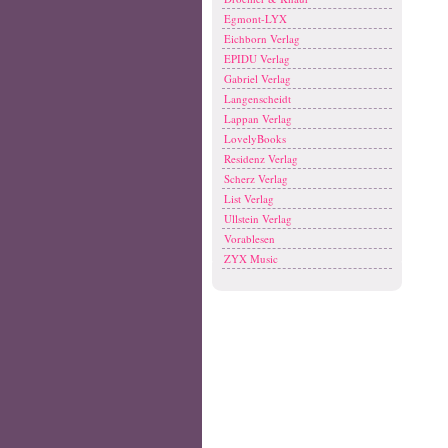
Egmont-LYX
Eichborn Verlag
EPIDU Verlag
Gabriel Verlag
Langenscheidt
Lappan Verlag
LovelyBooks
Residenz Verlag
Scherz Verlag
List Verlag
Ullstein Verlag
Vorablesen
ZYX Music