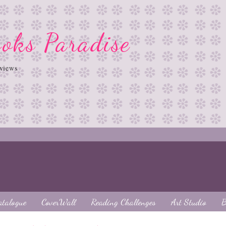
oks Paradise
views
atalogue
CoverWall
Reading Challenges
Art Studio
B