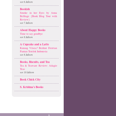
vor 6 Jahren
Bookish
Smoke in her Eyes by Anna
Belfrage {Book Blog Tour with
Review}
vor 7 Jahren
About Happy Books
Time to say goodbye
vor 8 Jahren
A Cupcake and a Latte
Kurang Vitsea? Berikut Deretan
Pantau Terelok Indonesia
vor 8 Jahren
Books, Biscuits, and Tea
Tea & Teaware Review: Adagio
Teas
vor 10 Jahren
Book Chick City
S. Krishna's Books