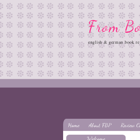
From Bo
english & german book re
Home
About FBP
Review C
Welcome