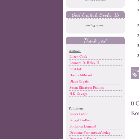
Best English Books '15
coming soon...
Thank you!
Authors:
Eileen Cook
Leonard D. Hilley II
Fred Ink
Pos
Donna Milward
Diana Orgain
Susan Elizabeth Phillips
H.K. Savage
0 
Publishers:
Ko
Bastei Lübbe
BloggDeinBuch
Books on Demand
DeutscherTachenbuchVerlag
Droemer & Knaur