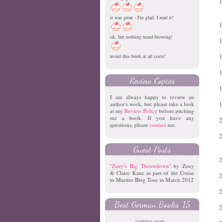
it was great - I'm glad, I read it!
ok, but nothing mind-blowing!
avoid this book at all costs!
Review Copies
I am always happy to review an
author's work, but please take a look
at my
Review Policy
before pitching
me a book. If you have any
questions, please
contact
me.
Guest Posts
"Zoey's Big Throwdown"
by Zoey
& Claire Kane as part of the Cruise
to Murder Blog Tour in March 2012
Best German Books '15
coming soon...