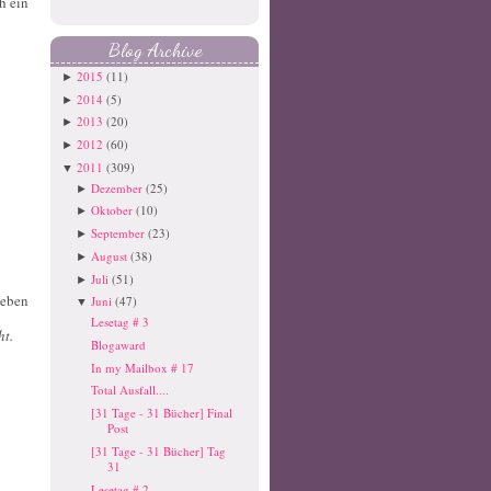
h ein
Blog Archive
2015
(11)
►
2014
(5)
►
2013
(20)
►
2012
(60)
►
2011
(309)
▼
Dezember
(25)
►
Oktober
(10)
►
September
(23)
►
August
(38)
►
Juli
(51)
►
geben
Juni
(47)
▼
Lesetag # 3
ht.
Blogaward
In my Mailbox # 17
Total Ausfall....
[31 Tage - 31 Bücher] Final
Post
[31 Tage - 31 Bücher] Tag
31
Lesetag # 2