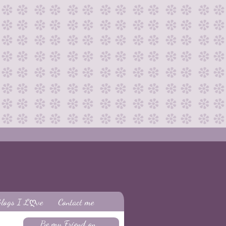
logs I Lღve
Contact me
Be my Friend on...