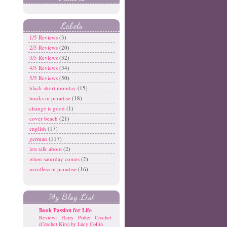
Labels
1/5 Reviews
(3)
2/5 Reviews
(20)
3/5 Reviews
(32)
4/5 Reviews
(34)
5/5 Reviews
(50)
black short monday
(15)
books in paradise
(18)
change is good
(1)
cover beach
(21)
english
(17)
german
(117)
lets talk about
(2)
when saturday comes
(2)
wordless in paradise
(16)
My Blog List
Book Passion for Life
Review: Harry Potter Crochet
(Crochet Kits) by Lucy Collin