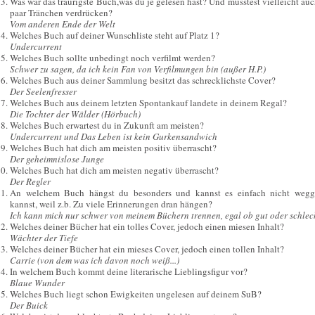
Was war das traurigste Buch,was du je gelesen hast? Und musstest vielleicht auc
paar Tränchen verdrücken?
Vom anderen Ende der Welt
Welches Buch auf deiner Wunschliste steht auf Platz 1?
Undercurrent
Welches Buch sollte unbedingt noch verfilmt werden?
Schwer zu sagen, da ich kein Fan von Verfilmungen bin (außer H.P.)
Welches Buch aus deiner Sammlung besitzt das schrecklichste Cover?
Der Seelenfresser
Welches Buch aus deinem letzten Spontankauf landete in deinem Regal?
Die Tochter der Wälder (Hörbuch)
Welches Buch erwartest du in Zukunft am meisten?
Undercurrent und Das Leben ist kein Gurkensandwich
Welches Buch hat dich am meisten positiv überrascht?
Der geheimnislose Junge
Welches Buch hat dich am meisten negativ überrascht?
Der Regler
An welchem Buch hängst du besonders und kannst es einfach nicht weg
kannst, weil z.b. Zu viele Erinnerungen dran hängen?
Ich kann mich nur schwer von meinem Büchern trennen, egal ob gut oder schlec
Welches deiner Bücher hat ein tolles Cover, jedoch einen miesen Inhalt?
Wächter der Tiefe
Welches deiner Bücher hat ein mieses Cover, jedoch einen tollen Inhalt?
Carrie (von dem was ich davon noch weiß...)
In welchem Buch kommt deine literarische Lieblingsfigur vor?
Blaue Wunder
Welches Buch liegt schon Ewigkeiten ungelesen auf deinem SuB?
Der Buick