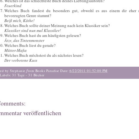
Welches ist das schlechteste Buch deines Lieblingsautoren?
Feuerkind
Welches Buch fandest du besonders gut, obwohl es aus einem dir eher 
bevorzugten Genre stammt?
Beiß mich, Käthe!
Welches Buch sollte deiner Meinung nach kein Klassiker sein?
Klassiker sind nun mal Klassiker!
Welches Buch hast du am häufigsten gelesen?
Ätze, das Tintenmonster
Welches Buch liest du gerade?
Mütter-Mafia
Welches Buch möchstest du als nächstes lesen?
Der verbotene Kuss
f
ted by Stephanie
rom Books Paradise
Date:
6/22/2011 01:52:00 PM
Labels:
31 Tage - 31 Bücher
Comments:
mmentar veröffentlichen