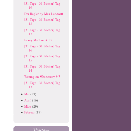
[31 Tage - 31 Bücher] Tag
19
Der Regler by Max Landorff
[31 Tage - 31 Bücher] Tag
18
[31 Tage - 31 Bücher] Tag
17
In my Mailbox # 13
[31 Tage - 31 Bücher] Tag
16
[31 Tage - 31 Bücher] Tag
15
[31 Tage - 31 Bücher] Tag
14
Waiting on Wednesday # 7
[31 Tage - 31 Bücher] Tag
13
Mai
(53)
►
April
(16)
►
März
(29)
►
Februar
(17)
►
Visitors