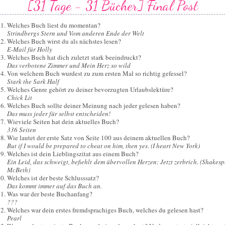
[31 Tage - 31 Bücher] Final Post
Welches Buch liest du momentan?
Strindbergs Stern und Vom anderen Ende der Welt
Welches Buch wirst du als nächstes lesen?
E-Mail für Holly
Welches Buch hat dich zuletzt stark beeindruckt?
Das verbotene Zimmer und Mein Herz so wild
Von welchem Buch wurdest zu zum ersten Mal so richtig gefessel?
Stark the Sark Half
Welches Genre gehört zu deiner bevorzugten Urlaubslektüre?
Chick Lit
Welches Buch sollte deiner Meinung nach jeder gelesen haben?
Das muss jeder für selbst entscheiden!
Wieviele Seiten hat dein aktuelles Buch?
336 Seiten
Wie lautet der erste Satz von Seite 100 aus deinem aktuellen Buch?
But if I would be prepared to cheat on him, then yes. (I heart New York)
Welches ist dein Lieblingszitat aus einem Buch?
Ein Leid, das schweigt, befiehlt dem übervollen Herzen: Jetzt zerbrich. (Shakesp
McBeth)
Welches ist der beste Schlusssatz?
Das kommt immer auf das Buch an.
Was war der beste Buchanfang?
???
Welches war dein erstes fremdsprachiges Buch, welches du gelesen hast?
Pearl