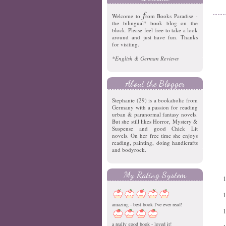
f
Welcome to
rom Books Paradise -
the bilingual* book blog on the
block. Please feel free to take a look
around and just have fun. Thanks
for visiting.
*English & German Reviews
About the Blogger
Stephanie (29) is a bookaholic from
Germany with a passion for reading
urban & paranormal fantasy novels.
But she still likes Horror, Mystery &
Suspense and good Chick Lit
novels. On her free time she enjoys
reading, painting, doing handicrafts
and bodyrock.
My Rating System
amazing - best book I've ever read!
a really good book - loved it!