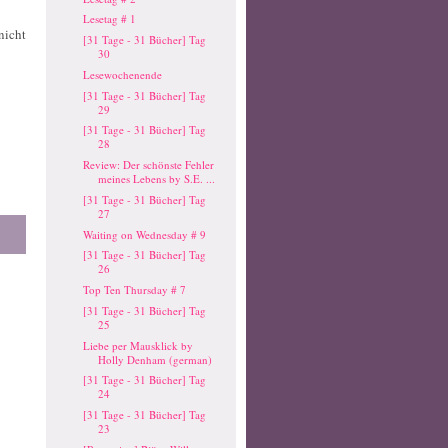
Lesetag # 1
nicht
[31 Tage - 31 Bücher] Tag
30
Lesewochenende
[31 Tage - 31 Bücher] Tag
29
[31 Tage - 31 Bücher] Tag
28
Review: Der schönste Fehler
meines Lebens by S.E. ...
[31 Tage - 31 Bücher] Tag
27
Waiting on Wednesday # 9
[31 Tage - 31 Bücher] Tag
26
Top Ten Thursday # 7
[31 Tage - 31 Bücher] Tag
25
Liebe per Mausklick by
Holly Denham (german)
[31 Tage - 31 Bücher] Tag
24
[31 Tage - 31 Bücher] Tag
23