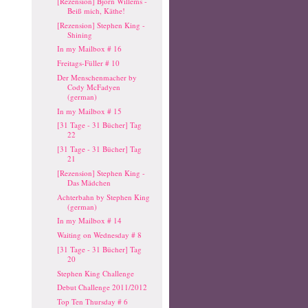
[Rezension] Björn Willems -
Beiß mich, Käthe!
[Rezension] Stephen King -
Shining
In my Mailbox # 16
Freitags-Füller # 10
Der Menschenmacher by
Cody McFadyen
(german)
In my Mailbox # 15
[31 Tage - 31 Bücher] Tag
22
[31 Tage - 31 Bücher] Tag
21
[Rezension] Stephen King -
Das Mädchen
Achterbahn by Stephen King
(german)
In my Mailbox # 14
Waiting on Wednesday # 8
[31 Tage - 31 Bücher] Tag
20
Stephen King Challenge
Debut Challenge 2011/2012
Top Ten Thursday # 6