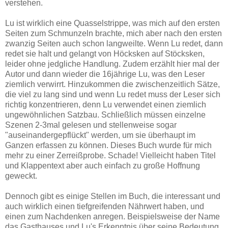
verstehen.
Lu ist wirklich eine Quasselstrippe, was mich auf den ersten
Seiten zum Schmunzeln brachte, mich aber nach den ersten
zwanzig Seiten auch schon langweilte. Wenn Lu redet, dann
redet sie halt und gelangt von Höcksken auf Stöcksken,
leider ohne jedgliche Handlung. Zudem erzählt hier mal der
Autor und dann wieder die 16jährige Lu, was den Leser
ziemlich verwirrt. Hinzukommen die zwischenzeitlich Sätze,
die viel zu lang sind und wenn Lu redet muss der Leser sich
richtig konzentrieren, denn Lu verwendet einen ziemlich
ungewöhnlichen Satzbau. Schließlich müssen einzelne
Szenen 2-3mal gelesen und stellenweise sogar
"auseinandergepflückt" werden, um sie überhaupt im
Ganzen erfassen zu können. Dieses Buch wurde für mich
mehr zu einer Zerreißprobe. Schade! Vielleicht haben Titel
und Klappentext aber auch einfach zu große Hoffnung
geweckt.
Dennoch gibt es einige Stellen im Buch, die interessant und
auch wirklich einen tiefgreifenden Nährwert haben, und
einen zum Nachdenken anregen. Beispielsweise der Name
das Gasthauses und Lu's Erkenntnis über seine Bedeutung