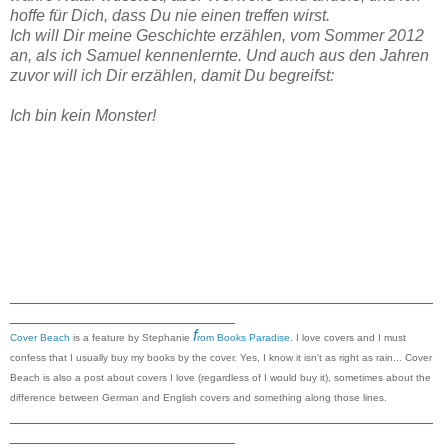
hoffe für Dich, dass Du nie einen treffen wirst.
Ich will Dir meine Geschichte erzählen, vom Sommer 2012
an, als ich Samuel kennenlernte. Und auch aus den Jahren
zuvor will ich Dir erzählen, damit Du begreifst:
Ich bin kein Monster!
_______________________________________________
_________________________
f
Cover Beach
is a feature by Stephanie
rom Books Paradise
. I love covers and I must
confess that I usually buy my books by the cover. Yes, I know it isn't as right as rain... Cover
Beach is also a post about covers I love (regardless of I would buy it), sometimes about the
difference between German and English covers and something along those lines.
_______________________________________________
_________________________