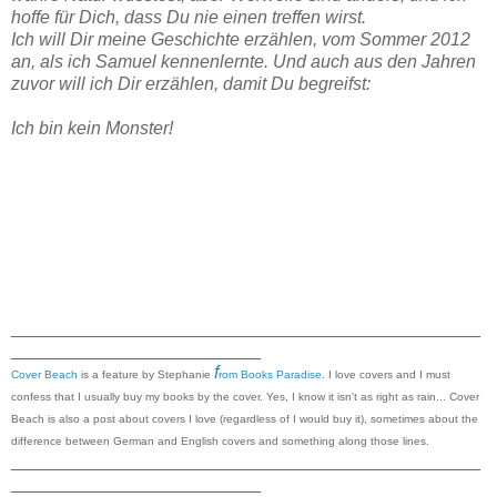
hoffe für Dich, dass Du nie einen treffen wirst.
Ich will Dir meine Geschichte erzählen, vom Sommer 2012
an, als ich Samuel kennenlernte. Und auch aus den Jahren
zuvor will ich Dir erzählen, damit Du begreifst:
Ich bin kein Monster!
_______________________________________________
_________________________
f
Cover Beach
is a feature by Stephanie
rom Books Paradise
. I love covers and I must
confess that I usually buy my books by the cover. Yes, I know it isn't as right as rain... Cover
Beach is also a post about covers I love (regardless of I would buy it), sometimes about the
difference between German and English covers and something along those lines.
_______________________________________________
_________________________