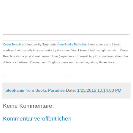
_______________________________________________
_________________________
f
Cover Beach
is a feature by Stephanie
rom Books Paradise
. I love covers and I must
confess that I usually buy my books by the cover. Yes, I know it isn't as right as rain... Cover
Beach is also a post about covers I love (regardless of I would buy it), sometimes about the
difference between German and English covers and something along those lines.
_______________________________________________
_________________________
Stephanie from Books Paradise
Date:
1/23/2015 10:14:00 PM
Keine Kommentare:
Kommentar veröffentlichen