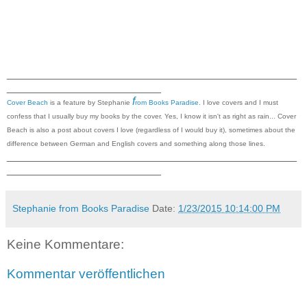
_______________________________________________
_________________________
f
Cover Beach
is a feature by Stephanie
rom Books Paradise
. I love covers and I must
confess that I usually buy my books by the cover. Yes, I know it isn't as right as rain... Cover
Beach is also a post about covers I love (regardless of I would buy it), sometimes about the
difference between German and English covers and something along those lines.
_______________________________________________
_________________________
Stephanie from Books Paradise
Date:
1/23/2015 10:14:00 PM
Keine Kommentare:
Kommentar veröffentlichen