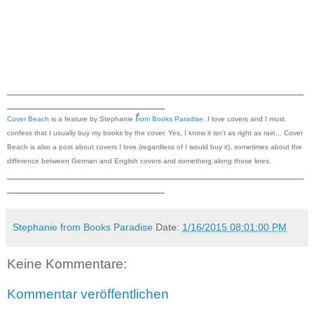
_______________________________________________
_________________________
f
Cover Beach
is a feature by Stephanie
rom Books Paradise
. I love covers and I must
confess that I usually buy my books by the cover. Yes, I know it isn't as right as rain... Cover
Beach is also a post about covers I love (regardless of I would buy it), sometimes about the
difference between German and English covers and something along those lines.
_______________________________________________
_________________________
Stephanie from Books Paradise
Date:
1/16/2015 08:01:00 PM
Keine Kommentare:
Kommentar veröffentlichen